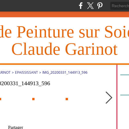
de Peinture sur So
Claude Garinot
ARINOT
>
EPAISSISSANT
>
IMG_20200331_144913_596
200331_144913_596
Partager