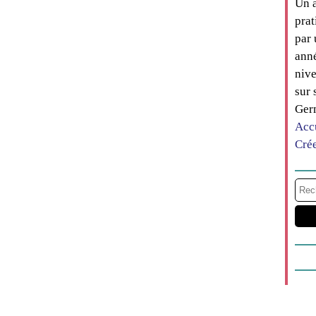
Un a
prat
par 
anné
nive
sur 
Ger
Acc
Cré