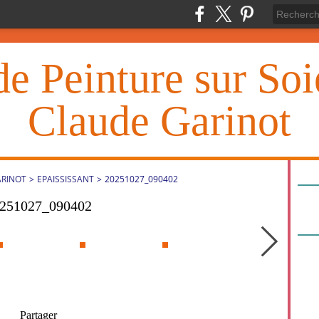
de Peinture sur So
Claude Garinot
ARINOT
>
EPAISSISSANT
>
20251027_090402
251027_090402
Partager