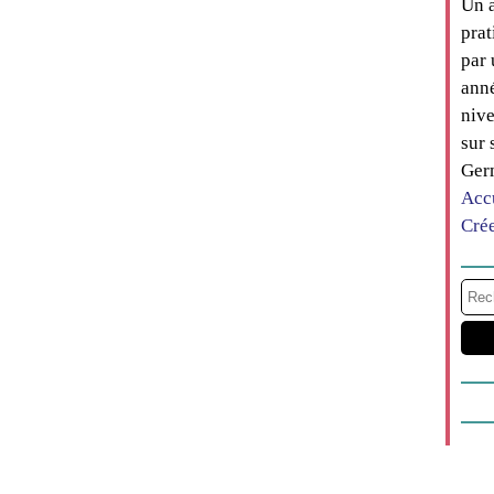
Un a
prat
par 
anné
nive
sur 
Ger
Acc
Cré