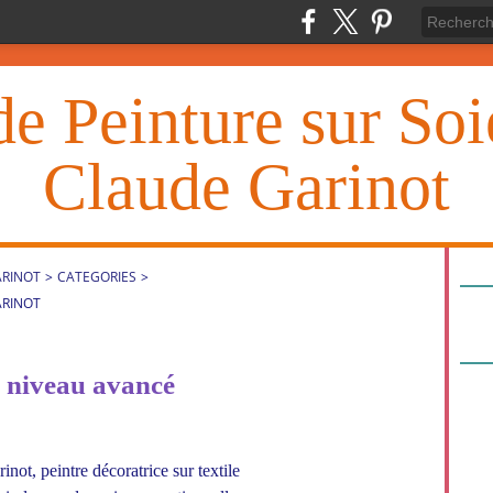
de Peinture sur So
Claude Garinot
ARINOT
>
CATEGORIES
>
ARINOT
, niveau avancé
not, peintre décoratrice sur textile