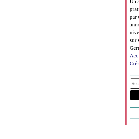
Un a
prat
par 
anné
nive
sur 
Ger
Acc
Cré