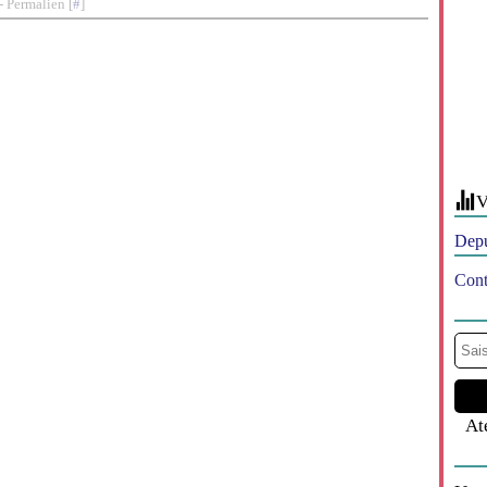
- Permalien [
#
]
V
Depu
Cont
At