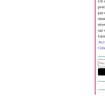
Un a
prat
par 
anné
nive
sur 
Ger
Acc
Cré