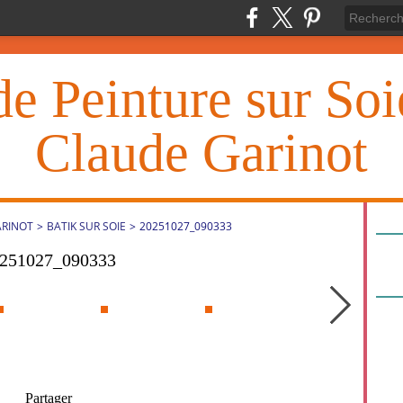
de Peinture sur So
Claude Garinot
ARINOT
>
BATIK SUR SOIE
>
20251027_090333
251027_090333
Partager