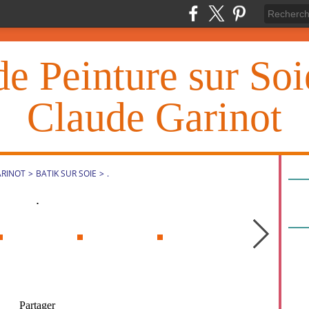
de Peinture sur So
Claude Garinot
ARINOT
>
BATIK SUR SOIE
>
.
.
Partager