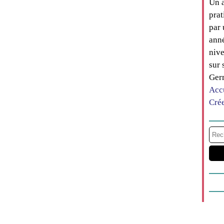
Un a
prat
par 
anné
nive
sur 
Ger
Acc
Cré